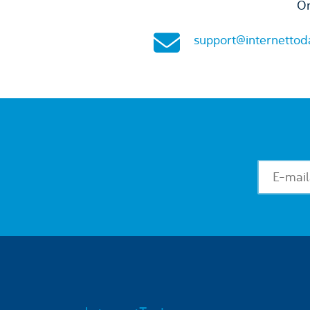
On
support@internettod