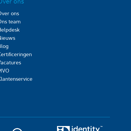
Over ons
Over ons
Ons team
Helpdesk
Nieuws
Blog
ertificeringen
Vacatures
MVO
Klantenservice