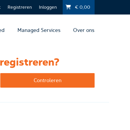
k
Registreren
Inloggen
€
0,00
ed
Managed Services
Over ons
registreren?