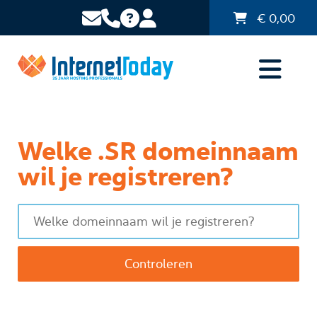
€
0,00
Welke .SR domeinnaam
wil je registreren?