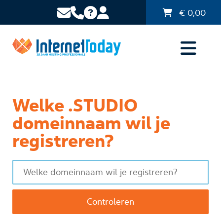
€
0,00
Welke .STUDIO
domeinnaam wil je
registreren?