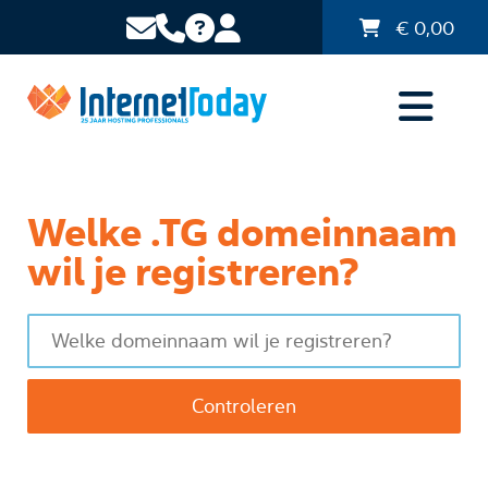
€
0,00
Welke .TG domeinnaam
wil je registreren?