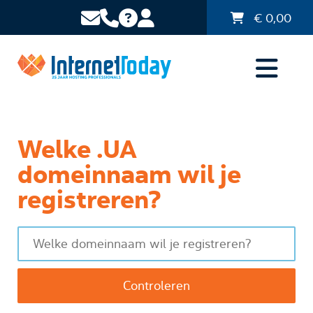
€
0,00
Welke .UA
domeinnaam wil je
registreren?