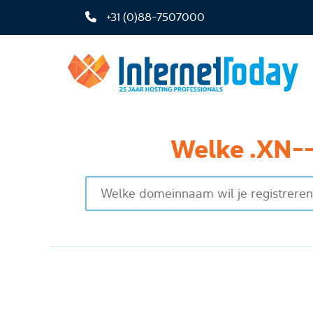
+31 (0)88-7507000
Welke .XN--