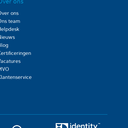
Over ons
Over ons
Ons team
Helpdesk
Nieuws
Blog
ertificeringen
Vacatures
MVO
Klantenservice