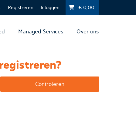
k
Registreren
Inloggen
€
0,00
ed
Managed Services
Over ons
registreren?