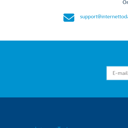
On
support@internettod