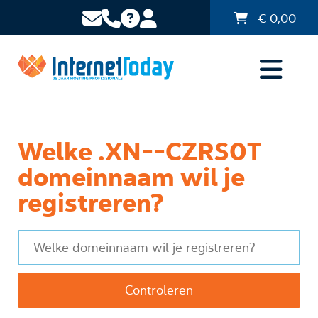
€
0,00
Welke .XN--CZRS0T
domeinnaam wil je
registreren?