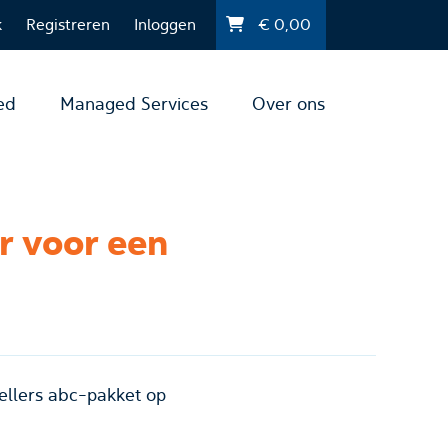
k
Registreren
Inloggen
€
0,00
ed
Managed Services
Over ons
ellers abc-pakket op