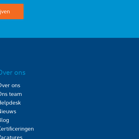
Over ons
Over ons
Ons team
Helpdesk
Nieuws
Blog
ertificeringen
Vacatures