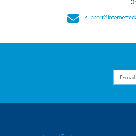
On
support@internettod