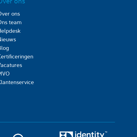
Over ons
Over ons
Ons team
Helpdesk
Nieuws
Blog
ertificeringen
Vacatures
MVO
Klantenservice