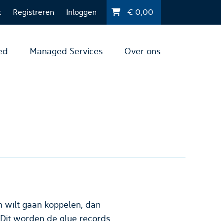
k
Registreren
Inloggen
€
0,00
ed
Managed Services
Over ons
n wilt gaan koppelen, dan
 Dit worden de glue records