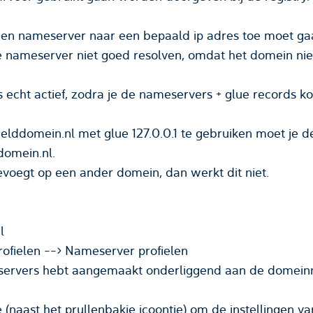
en nameserver naar een bepaald ip adres toe moet ga
e nameserver niet goed resolven, omdat het domein nie
 echt actief, zodra je de nameservers + glue records
eelddomein.nl met glue 127.0.0.1 te gebruiken moet je
omein.nl.
voegt op een ander domein, dan werkt dit niet.
l
rofielen --> Nameserver profielen
ervers hebt aangemaakt onderliggend aan de domeinn
e (naast het prullenbakje icoontje) om de instellingen v