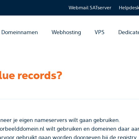
Webmail SATserver
Helpdes
Domeinnamen
Webhosting
VPS
Dedicat
lue records?
nneer je eigen nameservers wilt gaan gebruiken.
voorbeelddomein.nl wilt gebruiken en domeinen daar aa
arvoor gebruikt gaan worden doorgeven bij de registry.