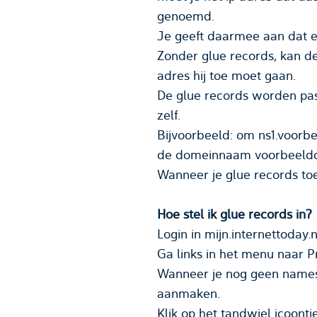
genoemd.
Je geeft daarmee aan dat e
Zonder glue records, kan d
adres hij toe moet gaan.
De glue records worden pas
zelf.
Bijvoorbeeld: om ns1.voorb
de domeinnaam voorbeeldd
Wanneer je glue records toe
Hoe stel ik glue records in?
Login in mijn.internettoday.n
Ga links in het menu naar P
Wanneer je nog geen names
aanmaken.
Klik op het tandwiel icoontj