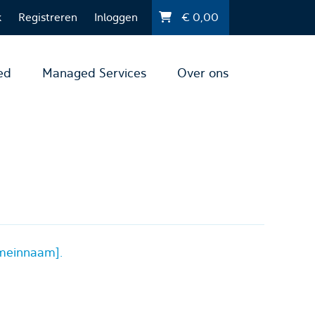
k
Registreren
Inloggen
€
0,00
ed
Managed Services
Over ons
meinnaam
].