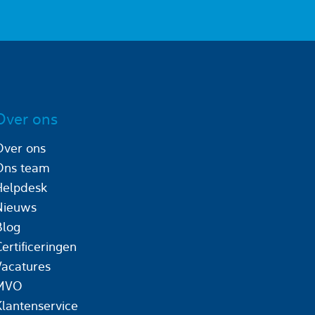
Over ons
Over ons
Ons team
Helpdesk
Nieuws
Blog
ertificeringen
Vacatures
MVO
Klantenservice