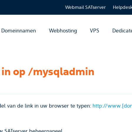
Webmail SATserver
Helpdes
Domeinnamen
Webhosting
VPS
Dedicat
k in op /mysqladmin
del van de link in uw browser te typen:
http://
www
.[
do
uw SATserver beheerpaneel.