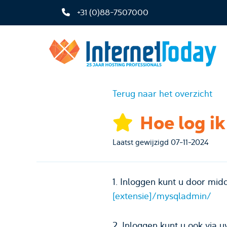
+31 (0)88-7507000
Terug naar het overzicht
Hoe log i
Laatst gewijzigd 07-11-2024
1. Inloggen kunt u door mid
[extensie]/
mysqladmin
/
2. Inloggen kunt u ook via 