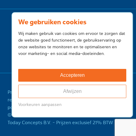
We gebruiken cookies
Wij maken gebruik van cookies om ervoor te zorgen dat
de website goed functioneert, de gebruikservaring op
onze websites te monitoren en te optimaliseren en
voor marketing- en social media-doeleinden.
Accepteren
Afwijzen
Privacy
Cookies
Voorwaarden
Voorwaarden
registry
Feedback
Sitemap
ICANN Registrant
Voorkeuren aanpassen
policy
Misbruik melden
© 2001-2026 InternetToday, is een handelsnaam van
Today Concepts B.V. - Prijzen exclusief 21% BTW