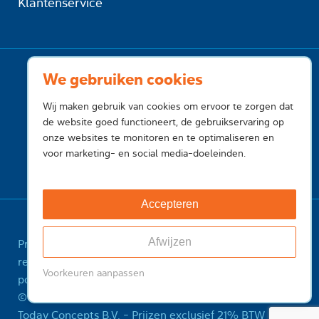
Klantenservice
We gebruiken cookies
Wij maken gebruik van cookies om ervoor te zorgen dat
de website goed functioneert, de gebruikservaring op
onze websites te monitoren en te optimaliseren en
voor marketing- en social media-doeleinden.
Accepteren
Afwijzen
Privacy
Cookies
Voorwaarden
Voorwaarden
registry
Feedback
Sitemap
ICANN Registrant
Voorkeuren aanpassen
policy
Misbruik melden
© 2001-2026 InternetToday, is een handelsnaam van
Today Concepts B.V. - Prijzen exclusief 21% BTW