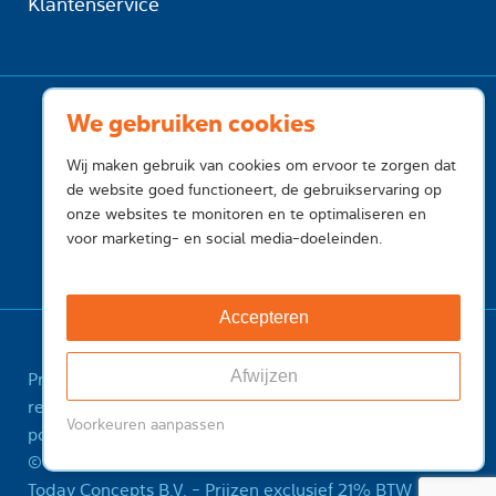
Klantenservice
We gebruiken cookies
Wij maken gebruik van cookies om ervoor te zorgen dat
de website goed functioneert, de gebruikservaring op
onze websites te monitoren en te optimaliseren en
voor marketing- en social media-doeleinden.
Accepteren
Afwijzen
Privacy
Cookies
Voorwaarden
Voorwaarden
registry
Feedback
Sitemap
ICANN Registrant
Voorkeuren aanpassen
policy
Misbruik melden
© 2001-2026 InternetToday, is een handelsnaam van
Today Concepts B.V. - Prijzen exclusief 21% BTW