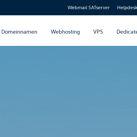
Webmail SATserver
Helpdes
Domeinnamen
Webhosting
VPS
Dedicat