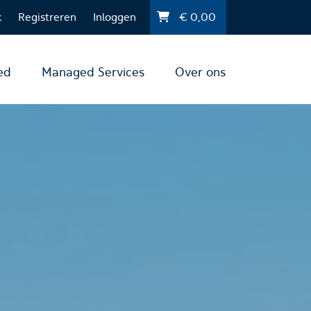
k
Registreren
Inloggen
€
0,00
ed
Managed Services
Over ons