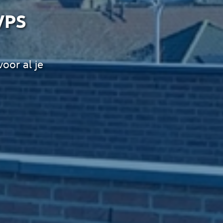
VPS
oor al je