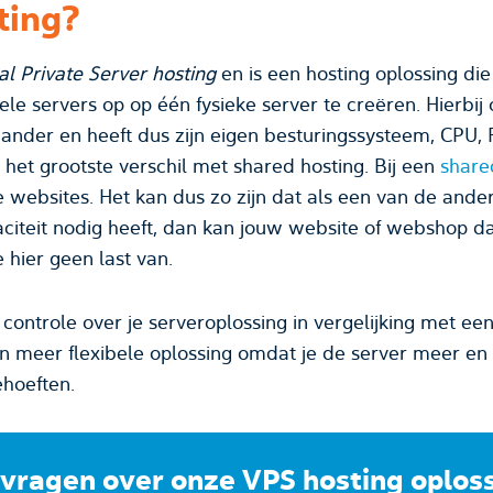
ting?
al Private Server hosting
en is een hosting oplossing die een virtualisatietec
s op op één fysieke server te creëren. Hierbij opereert iedere virtuele
en heeft dus zijn eigen besturingssysteem, CPU, RAM, schijfruimte en
k het grootste verschil met shared hosting. Bij een
share
S hosting oplossing heb je hier geen last van.
controle over je serveroplossing in vergelijking met een
n meer flexibele oplossing omdat je de server meer en 
ehoeften.
Heb je vragen over onz