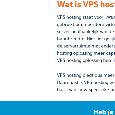
Wat is VPS hos
VPS hosting staat voor
Virtu
gebruikt om meerdere virtuele server
server onafhankelijk van de ander 
bandbreedte. Hier ligt gelij
de serverruimte met andere websites. Het kan dus zo zijn dat als een van de andere websites op de shared
hosting oplossing meer capaciteit nodig heeft, dan kan jouw website of webshop daaronder lijden. Met een
VP
VPS hosting biedt dus meer 
Daarnaast is VPS hosting ee
basis van jouw specifieke b