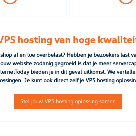
VPS hosting van hoge kwalitei
 af en toe overbelast? Hebben je bezoekers last van pagina's 
ebsite zodanig gegroeid is dat je meer servercapaciteit nodig heb
bieden je in dit geval uitkomst. We vertellen je graag meer over onze
VPS hosting oplossingen. Je k
Stel jouw VPS hosting oplossing samen