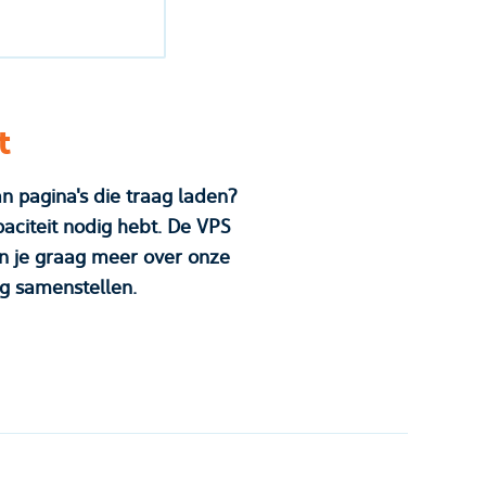
t
die traag laden?
t. De VPS
unt ook direct zelf je VPS hosting oplossing samenstellen.