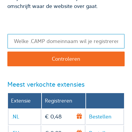
omschrijft waar de website over gaat.
Meest verkochte extensies
Extensie
Registreren
.NL
€ 0,48
Bestellen