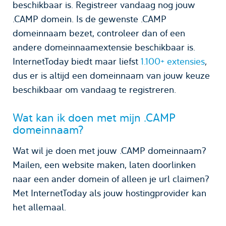
beschikbaar is. Registreer vandaag nog jouw
.CAMP domein. Is de gewenste .CAMP
domeinnaam bezet, controleer dan of een
andere domeinnaamextensie beschikbaar is.
InternetToday biedt maar liefst
1.100+ extensies
,
dus er is altijd een domeinnaam van jouw keuze
beschikbaar om vandaag te registreren.
Wat kan ik doen met mijn .CAMP
domeinnaam?
Wat wil je doen met jouw .CAMP domeinnaam?
Mailen, een website maken, laten doorlinken
naar een ander domein of alleen je url claimen?
Met InternetToday als jouw hostingprovider kan
het allemaal.