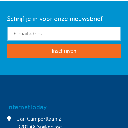
Schrijf je in voor onze nieuwsbrief
InternetToday
Jan Campertlaan 2
3201 AX Spijkenisse