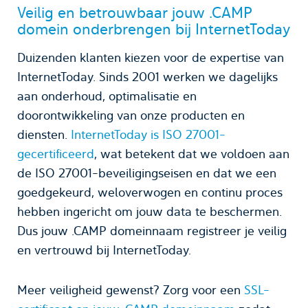
Veilig en betrouwbaar jouw .CAMP
domein onderbrengen bij InternetToday
Duizenden klanten kiezen voor de expertise van
InternetToday. Sinds 2001 werken we dagelijks
aan onderhoud, optimalisatie en
doorontwikkeling van onze producten en
diensten.
InternetToday is ISO 27001-
gecertificeerd
, wat betekent dat we voldoen aan
de ISO 27001-beveiligingseisen en dat we een
goedgekeurd, weloverwogen en continu proces
hebben ingericht om jouw data te beschermen.
Dus jouw .CAMP domeinnaam registreer je veilig
en vertrouwd bij InternetToday.
Meer veiligheid gewenst? Zorg voor een
SSL-