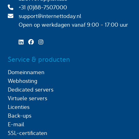
+31 (0)88-7507000
support@internettoday.nl
Open op werkdagen
vanaf 9:00 - 17:00 uur
Service & producten
Domeinnamen
Webhosting
Dedicated servers
Virtuele servers
Licenties
Back-ups
E-mail
SSL-certificaten