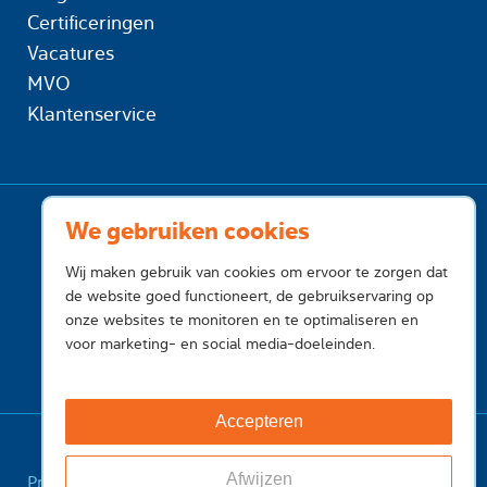
Certificeringen
Vacatures
MVO
Klantenservice
We gebruiken cookies
Wij maken gebruik van cookies om ervoor te zorgen dat
de website goed functioneert, de gebruikservaring op
onze websites te monitoren en te optimaliseren en
voor marketing- en social media-doeleinden.
Accepteren
Afwijzen
Privacy
Cookies
Voorwaarden
Voorwaarden