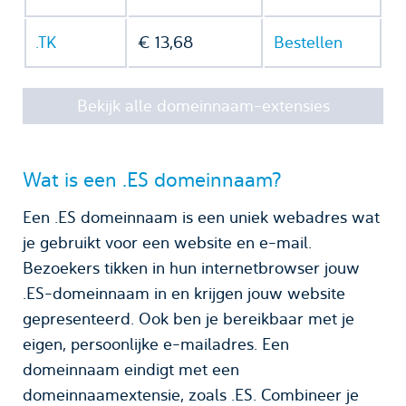
.TK
€ 13,68
Bestellen
Bekijk alle domeinnaam-extensies
Wat is een .ES domeinnaam?
Een .ES domeinnaam is een uniek webadres wat
je gebruikt voor een website en e-mail.
Bezoekers tikken in hun internetbrowser jouw
.ES-domeinnaam in en krijgen jouw website
gepresenteerd. Ook ben je bereikbaar met je
eigen, persoonlijke e-mailadres. Een
domeinnaam eindigt met een
domeinnaamextensie, zoals .ES. Combineer je