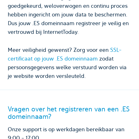
goedgekeurd, weloverwogen en continu proces
hebben ingericht om jouw data te beschermen.
Dus jouw .ES domeinnaam registreer je veilig en
vertrouwd bij InternetToday.
Meer veiligheid gewenst? Zorg voor een
SSL-
certificaat op jouw .ES domeinnaam
zodat
persoonsgegevens welke verstuurd worden via
je website worden versleuteld.
Vragen over het registreren van een .ES
domeinnaam?
Onze support is op werkdagen bereikbaar van
9:00 - 17:00.