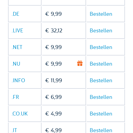
.DE
€ 9,99
Bestellen
.LIVE
€ 32,12
Bestellen
.NET
€ 9,99
Bestellen
.NU
€ 9,99
Bestellen
.INFO
€ 11,99
Bestellen
.FR
€ 6,99
Bestellen
.CO.UK
€ 4,99
Bestellen
.IT
€ 4,99
Bestellen