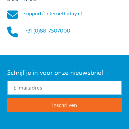
support@internettoday.nl
+31 (0)88-7507000
Schrijf je in voor onze nieuwsbrief