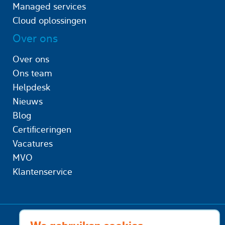
Managed services
Cloud oplossingen
Over ons
Over ons
Ons team
Helpdesk
Nieuws
Blog
Certificeringen
Vacatures
MVO
Klantenservice