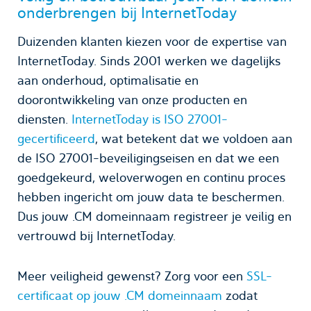
onderbrengen bij InternetToday
Duizenden klanten kiezen voor de expertise van
InternetToday. Sinds 2001 werken we dagelijks
aan onderhoud, optimalisatie en
doorontwikkeling van onze producten en
diensten.
InternetToday is ISO 27001-
gecertificeerd
, wat betekent dat we voldoen aan
de ISO 27001-beveiligingseisen en dat we een
goedgekeurd, weloverwogen en continu proces
hebben ingericht om jouw data te beschermen.
Dus jouw .CM domeinnaam registreer je veilig en
vertrouwd bij InternetToday.
Meer veiligheid gewenst? Zorg voor een
SSL-
certificaat op jouw .CM domeinnaam
zodat