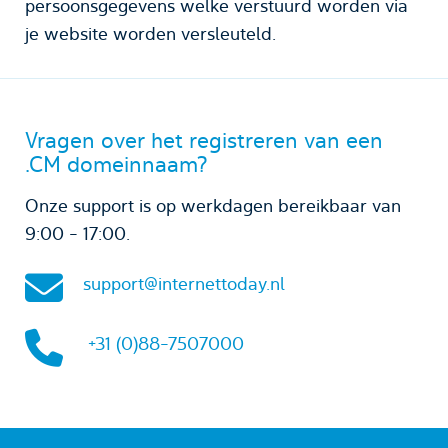
persoonsgegevens welke verstuurd worden via
je website worden versleuteld.
Vragen over het registreren van een
.CM domeinnaam?
Onze support is op werkdagen bereikbaar van
9:00 - 17:00.
support@internettoday.nl
+31 (0)88-7507000