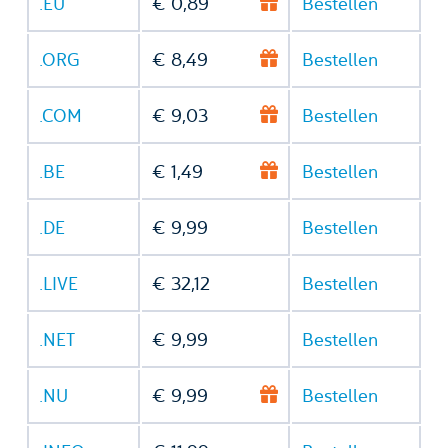
.EU
€ 0,89
Bestellen
.ORG
€ 8,49
Bestellen
.COM
€ 9,03
Bestellen
.BE
€ 1,49
Bestellen
.DE
€ 9,99
Bestellen
.LIVE
€ 32,12
Bestellen
.NET
€ 9,99
Bestellen
.NU
€ 9,99
Bestellen