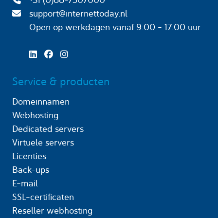
support@internettoday.nl
Open op werkdagen
vanaf 9:00 - 17:00 uur
Service & producten
Domeinnamen
Webhosting
Dedicated servers
Virtuele servers
Licenties
Back-ups
E-mail
SSL-certificaten
Reseller webhosting