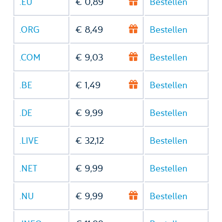
.EU
€ 0,89
Bestellen
.ORG
€ 8,49
Bestellen
.COM
€ 9,03
Bestellen
.BE
€ 1,49
Bestellen
.DE
€ 9,99
Bestellen
.LIVE
€ 32,12
Bestellen
.NET
€ 9,99
Bestellen
.NU
€ 9,99
Bestellen