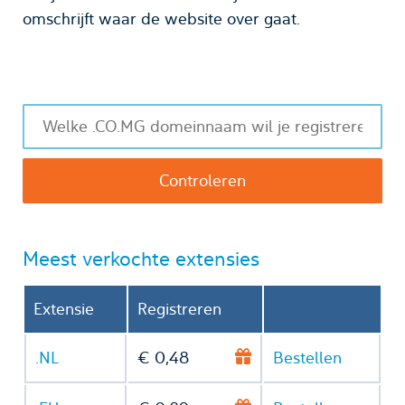
omschrijft waar de website over gaat.
Meest verkochte extensies
Extensie
Registreren
.NL
€ 0,48
Bestellen