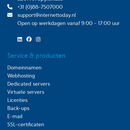
+31 (0)88-7507000
support@internettoday.nl
Open op werkdagen
vanaf 9:00 - 17:00 uur
Service & producten
Domeinnamen
Webhosting
Dedicated servers
Virtuele servers
Licenties
Back-ups
E-mail
SSL-certificaten