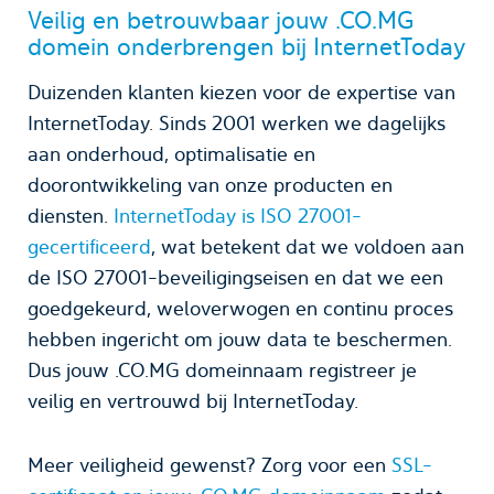
Veilig en betrouwbaar jouw .CO.MG
domein onderbrengen bij InternetToday
Duizenden klanten kiezen voor de expertise van
InternetToday. Sinds 2001 werken we dagelijks
aan onderhoud, optimalisatie en
doorontwikkeling van onze producten en
diensten.
InternetToday is ISO 27001-
gecertificeerd
, wat betekent dat we voldoen aan
de ISO 27001-beveiligingseisen en dat we een
goedgekeurd, weloverwogen en continu proces
hebben ingericht om jouw data te beschermen.
Dus jouw .CO.MG domeinnaam registreer je
veilig en vertrouwd bij InternetToday.
Meer veiligheid gewenst? Zorg voor een
SSL-