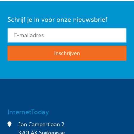
Schrijf je in voor onze nieuwsbrief
InternetToday
Jan Campertlaan 2
3201 AX Spijkenisse