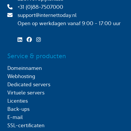
+31 (0)88-7507000
support@internettoday.nl
Open op werkdagen
vanaf 9:00 - 17:00 uur
Service & producten
Domeinnamen
Webhosting
Dedicated servers
Virtuele servers
Licenties
Back-ups
E-mail
SSL-certificaten