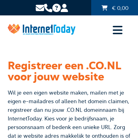
€
0,00
Registreer een .CO.NL
voor jouw website
Wil je een eigen website maken, mailen met je
eigen e-mailadres of alleen het domein claimen,
registreer dan nu jouw .CO.NL domeinnaam bij
InternetToday. Kies voor je bedrijfsnaam, je
persoonsnaam of bedenk een unieke URL. Zorg
dat je website adres makkelijk te onthouden is of