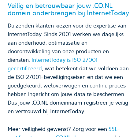
Veilig en betrouwbaar jouw .CO.NL
domein onderbrengen bij InternetToday
Duizenden klanten kiezen voor de expertise van
InternetToday. Sinds 2001 werken we dagelijks
aan onderhoud, optimalisatie en
doorontwikkeling van onze producten en
diensten.
InternetToday is ISO 27001-
gecertificeerd
, wat betekent dat we voldoen aan
de ISO 27001-beveiligingseisen en dat we een
goedgekeurd, weloverwogen en continu proces
hebben ingericht om jouw data te beschermen.
Dus jouw .CO.NL domeinnaam registreer je veilig
en vertrouwd bij InternetToday.
Meer veiligheid gewenst? Zorg voor een
SSL-