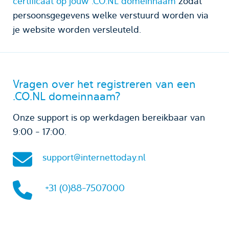
certificaat op jouw .CO.NL domeinnaam
zodat
persoonsgegevens welke verstuurd worden via
je website worden versleuteld.
Vragen over het registreren van een
.CO.NL domeinnaam?
Onze support is op werkdagen bereikbaar van
9:00 - 17:00.
support@internettoday.nl
+31 (0)88-7507000