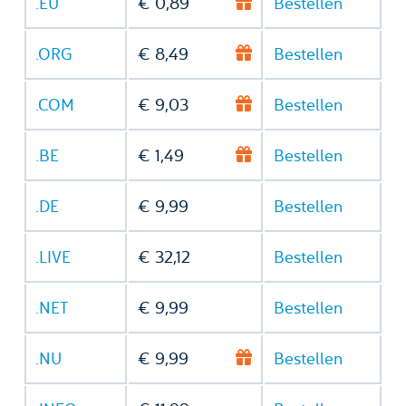
.EU
€ 0,89
Bestellen
.ORG
€ 8,49
Bestellen
.COM
€ 9,03
Bestellen
.BE
€ 1,49
Bestellen
.DE
€ 9,99
Bestellen
.LIVE
€ 32,12
Bestellen
.NET
€ 9,99
Bestellen
.NU
€ 9,99
Bestellen