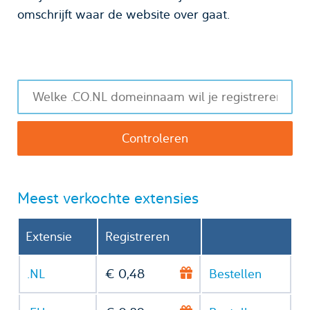
omschrijft waar de website over gaat.
Meest verkochte extensies
Extensie
Registreren
.NL
€ 0,48
Bestellen