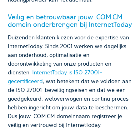
Veilig en betrouwbaar jouw .COM.CM
domein onderbrengen bij InternetToday
Duizenden klanten kiezen voor de expertise van
InternetToday. Sinds 2001 werken we dagelijks
aan onderhoud, optimalisatie en
doorontwikkeling van onze producten en
diensten.
InternetToday is ISO 27001-
gecertificeerd
, wat betekent dat we voldoen aan
de ISO 27001-beveiligingseisen en dat we een
goedgekeurd, weloverwogen en continu proces
hebben ingericht om jouw data te beschermen.
Dus jouw .COM.CM domeinnaam registreer je
veilig en vertrouwd bij InternetToday.