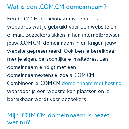
Wat is een .COM.CM domeinnaam?
Een .COM.CM domeinnaam is een uniek
webadres wat je gebruikt voor een website en
e-mail. Bezoekers tikken in hun internetbrowser
jouw .COM.CM-domeinnaam in en krijgen jouw
website gepresenteerd. Ook ben je bereikbaar
met je eigen, persoonlijke e-mailadres. Een
domeinnaam eindigt met een
domeinnaamextensie, zoals .COM.CM.
Combineer je .COM.CM
domeinnaam met hosting
waardoor je een website kan plaatsen en je
bereikbaar wordt voor bezoekers.
Mijn .COM.CM domeinnaam is bezet,
wat nu?