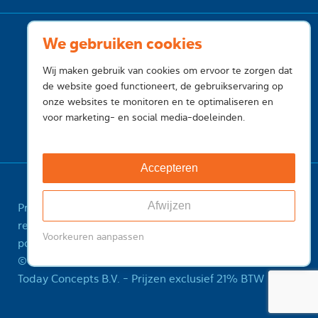
We gebruiken cookies
Wij maken gebruik van cookies om ervoor te zorgen dat
de website goed functioneert, de gebruikservaring op
onze websites te monitoren en te optimaliseren en
voor marketing- en social media-doeleinden.
Accepteren
Afwijzen
Privacy
Cookies
Voorwaarden
Voorwaarden
registry
Feedback
Sitemap
ICANN Registrant
Voorkeuren aanpassen
policy
Misbruik melden
© 2001-2026 InternetToday, is een handelsnaam van
Today Concepts B.V. - Prijzen exclusief 21% BTW