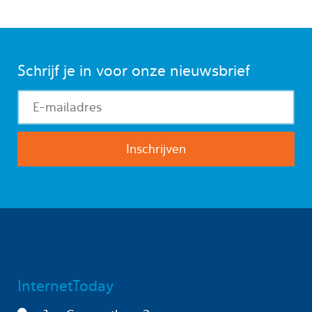
Schrijf je in voor onze nieuwsbrief
InternetToday