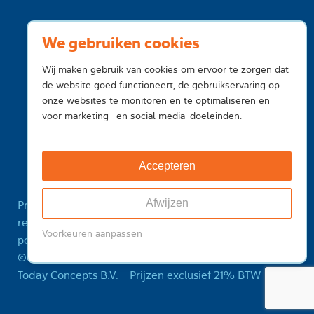
We gebruiken cookies
Wij maken gebruik van cookies om ervoor te zorgen dat
de website goed functioneert, de gebruikservaring op
onze websites te monitoren en te optimaliseren en
voor marketing- en social media-doeleinden.
Accepteren
Afwijzen
Privacy
Cookies
Voorwaarden
Voorwaarden
registry
Feedback
Sitemap
ICANN Registrant
Voorkeuren aanpassen
policy
Misbruik melden
© 2001-2026 InternetToday, is een handelsnaam van
Today Concepts B.V. - Prijzen exclusief 21% BTW