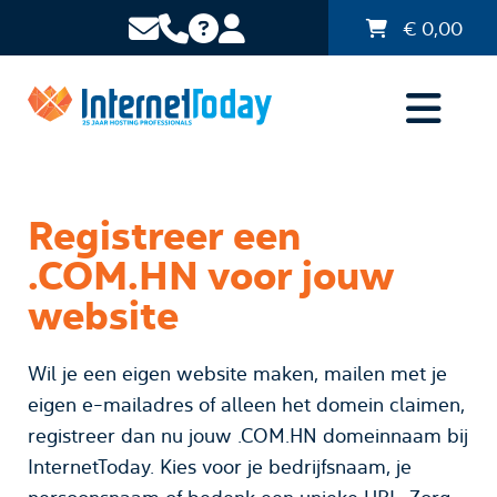
€
0,00
Registreer een
.COM.HN voor jouw
website
Wil je een eigen website maken, mailen met je
eigen e-mailadres of alleen het domein claimen,
registreer dan nu jouw .COM.HN domeinnaam bij
InternetToday. Kies voor je bedrijfsnaam, je