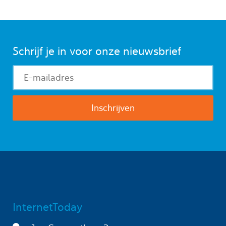
Schrijf je in voor onze nieuwsbrief
InternetToday