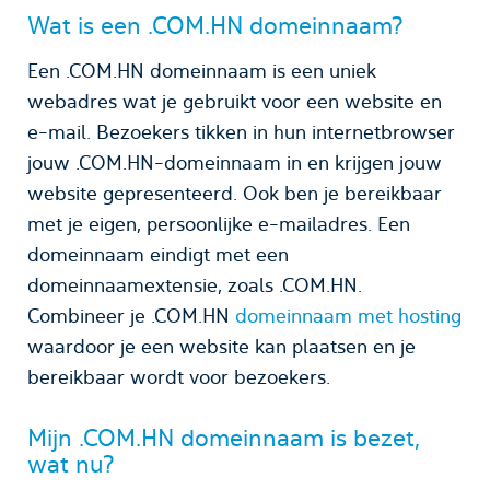
Wat is een .COM.HN domeinnaam?
Een .COM.HN domeinnaam is een uniek
webadres wat je gebruikt voor een website en
e-mail. Bezoekers tikken in hun internetbrowser
jouw .COM.HN-domeinnaam in en krijgen jouw
website gepresenteerd. Ook ben je bereikbaar
met je eigen, persoonlijke e-mailadres. Een
domeinnaam eindigt met een
domeinnaamextensie, zoals .COM.HN.
Combineer je .COM.HN
domeinnaam met hosting
waardoor je een website kan plaatsen en je
bereikbaar wordt voor bezoekers.
Mijn .COM.HN domeinnaam is bezet,
wat nu?