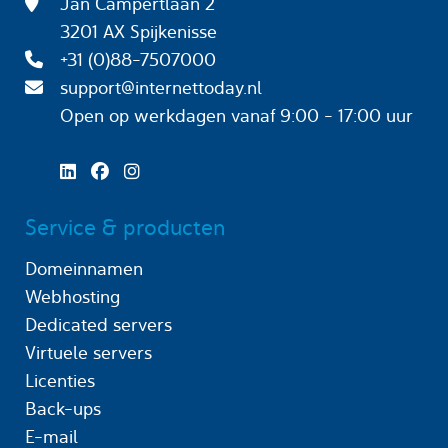
Jan Campertlaan 2
3201 AX Spijkenisse
+31 (0)88-7507000
support@internettoday.nl
Open op werkdagen
vanaf 9:00 - 17:00 uur
Service & producten
Domeinnamen
Webhosting
Dedicated servers
Virtuele servers
Licenties
Back-ups
E-mail