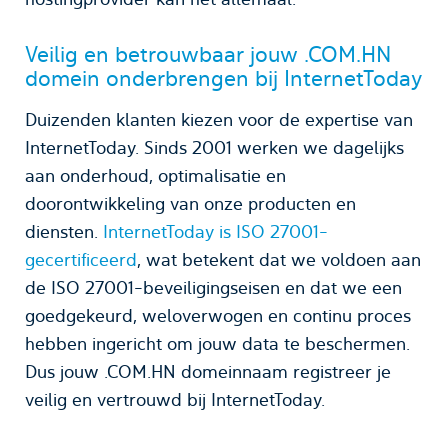
Veilig en betrouwbaar jouw .COM.HN
domein onderbrengen bij InternetToday
Duizenden klanten kiezen voor de expertise van
InternetToday. Sinds 2001 werken we dagelijks
aan onderhoud, optimalisatie en
doorontwikkeling van onze producten en
diensten.
InternetToday is ISO 27001-
gecertificeerd
, wat betekent dat we voldoen aan
de ISO 27001-beveiligingseisen en dat we een
goedgekeurd, weloverwogen en continu proces
hebben ingericht om jouw data te beschermen.
Dus jouw .COM.HN domeinnaam registreer je
veilig en vertrouwd bij InternetToday.