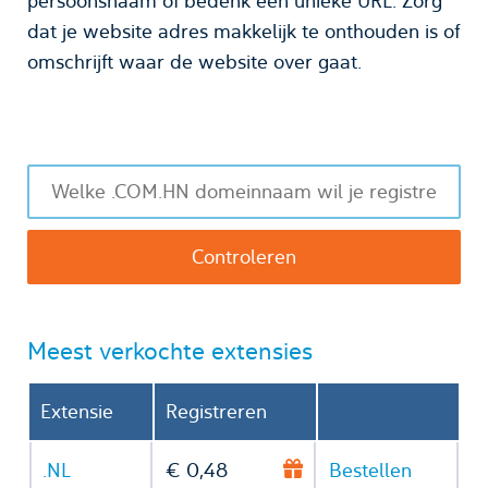
persoonsnaam of bedenk een unieke URL. Zorg
dat je website adres makkelijk te onthouden is of
omschrijft waar de website over gaat.
Meest verkochte extensies
Extensie
Registreren
.NL
€ 0,48
Bestellen