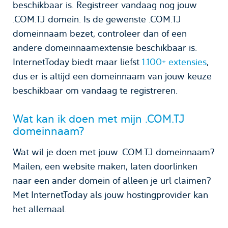
beschikbaar is. Registreer vandaag nog jouw
.COM.TJ domein. Is de gewenste .COM.TJ
domeinnaam bezet, controleer dan of een
andere domeinnaamextensie beschikbaar is.
InternetToday biedt maar liefst
1.100+ extensies
,
dus er is altijd een domeinnaam van jouw keuze
beschikbaar om vandaag te registreren.
Wat kan ik doen met mijn .COM.TJ
domeinnaam?
Wat wil je doen met jouw .COM.TJ domeinnaam?
Mailen, een website maken, laten doorlinken
naar een ander domein of alleen je url claimen?
Met InternetToday als jouw hostingprovider kan
het allemaal.