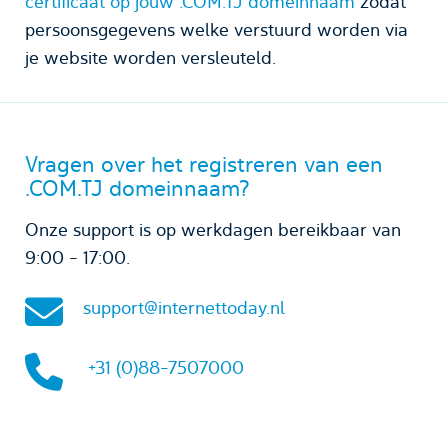
certificaat op jouw .COM.TJ domeinnaam
zodat
persoonsgegevens welke verstuurd worden via
je website worden versleuteld.
Vragen over het registreren van een
.COM.TJ domeinnaam?
Onze support is op werkdagen bereikbaar van
9:00 - 17:00.
support@internettoday.nl
+31 (0)88-7507000