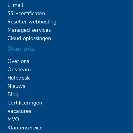
E-mail
SSL-certificaten
Reseller webhosting
Managed services
Cloud oplossingen
Over ons
Over ons
Ons team
Helpdesk
Nieuws
Blog
Certificeringen
Vacatures
MVO
Klantenservice