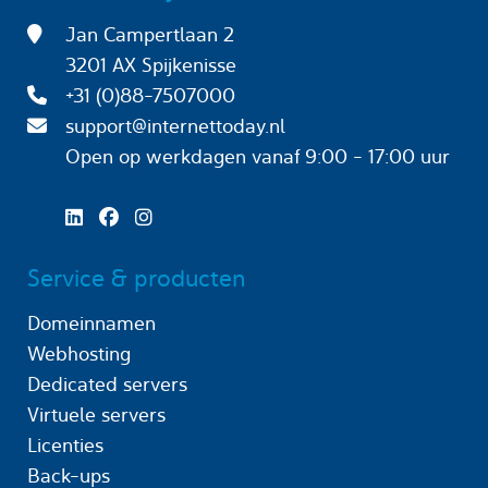
Jan Campertlaan 2
3201 AX Spijkenisse
+31 (0)88-7507000
support@internettoday.nl
Open op werkdagen
vanaf 9:00 - 17:00 uur
Service & producten
Domeinnamen
Webhosting
Dedicated servers
Virtuele servers
Licenties
Back-ups