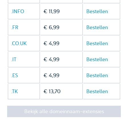
.INFO
€ 11,99
Bestellen
.FR
€ 6,99
Bestellen
.CO.UK
€ 4,99
Bestellen
.IT
€ 4,99
Bestellen
.ES
€ 4,99
Bestellen
.TK
€ 13,70
Bestellen
Bekijk alle domeinnaam-extensies