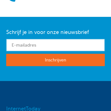
Schrijf je in voor onze nieuwsbrief
InternetToday