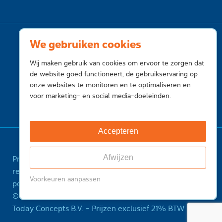
We gebruiken cookies
Wij maken gebruik van cookies om ervoor te zorgen dat
de website goed functioneert, de gebruikservaring op
onze websites te monitoren en te optimaliseren en
voor marketing- en social media-doeleinden.
Accepteren
Afwijzen
Privacy
Cookies
Voorwaarden
Voorwaarden
registry
Feedback
Sitemap
ICANN Registrant
Voorkeuren aanpassen
policy
Misbruik melden
© 2001-2026 InternetToday, is een handelsnaam van
Today Concepts B.V. - Prijzen exclusief 21% BTW