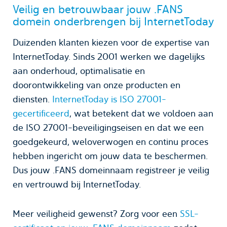
Veilig en betrouwbaar jouw .FANS
domein onderbrengen bij InternetToday
Duizenden klanten kiezen voor de expertise van
InternetToday. Sinds 2001 werken we dagelijks
aan onderhoud, optimalisatie en
doorontwikkeling van onze producten en
diensten.
InternetToday is ISO 27001-
gecertificeerd
, wat betekent dat we voldoen aan
de ISO 27001-beveiligingseisen en dat we een
goedgekeurd, weloverwogen en continu proces
hebben ingericht om jouw data te beschermen.
Dus jouw .FANS domeinnaam registreer je veilig
en vertrouwd bij InternetToday.
Meer veiligheid gewenst? Zorg voor een
SSL-