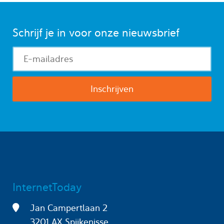
Schrijf je in voor onze nieuwsbrief
InternetToday
Jan Campertlaan 2
3201 AX Spijkenisse