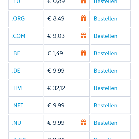
.EU
€ 0,89
Bestellen
.ORG
€ 8,49
Bestellen
.COM
€ 9,03
Bestellen
.BE
€ 1,49
Bestellen
.DE
€ 9,99
Bestellen
.LIVE
€ 32,12
Bestellen
.NET
€ 9,99
Bestellen
.NU
€ 9,99
Bestellen