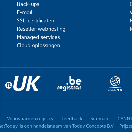
Back-ups
C
E-mail
SSL-certificaten
Reseller webhosting
Managed services
Cloud oplossingen
Voorwaarden registry
Feedback
Sitemap
ICANN R
© 2001-2026 InternetTo