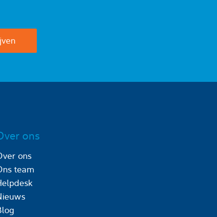
Over ons
Over ons
Ons team
Helpdesk
Nieuws
Blog