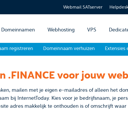
Webmail SATserver
Helpdes
Domeinnamen
Webhosting
VPS
Dedicat
am registreren
Domeinnaam verhuizen
Extensies 
en .FINANCE voor jouw web
ken, mailen met je eigen e-mailadres of alleen het dom
je bedrijfsnaam, je persoonsnaam of bedenk een
site adres makkelijk te onthouden is of omschrijft waar