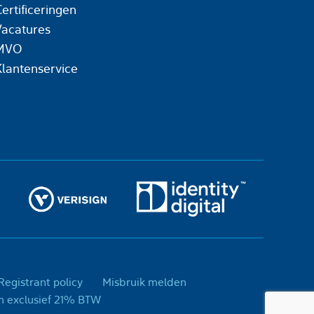
ertificeringen
Vacatures
MVO
Klantenservice
egistrant policy
Misbruik melden
day, is een handelsnaam van Today Concepts B.V. - Prijzen exclusief 21% BTW