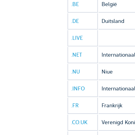
.BE
België
.DE
Duitsland
.LIVE
.NET
Internationaa
.NU
Niue
.INFO
Internationaa
.FR
Frankrijk
.CO.UK
Verenigd Koni