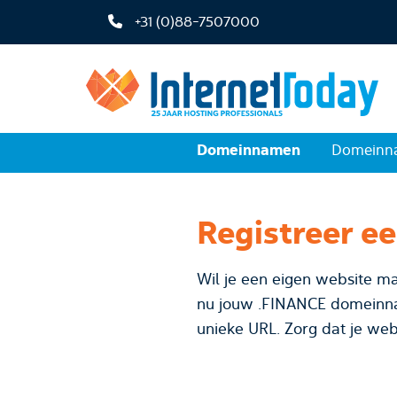
+31 (0)88-7507000
Domeinnamen
Domeinna
Registreer e
Wil je een eigen website ma
nu jouw .FINANCE domeinnaam bij InternetToday. Kies voor 
unieke URL. Zorg dat je web