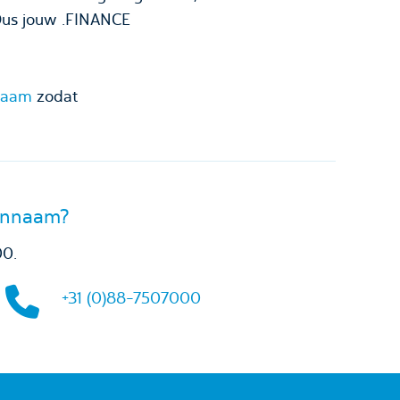
Dus jouw .FINANCE
nnaam
zodat
einnaam?
00.
+31 (0)88-7507000