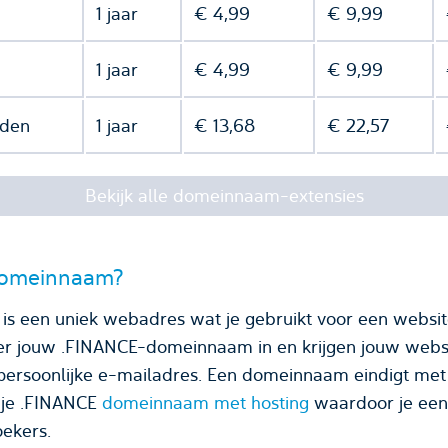
1 jaar
€ 4,99
€ 9,99
1 jaar
€ 4,99
€ 9,99
nden
1 jaar
€ 13,68
€ 22,57
Bekijk alle domeinnaam-extensies
domeinnaam?
s een uniek webadres wat je gebruikt voor een websit
ser jouw .FINANCE-domeinnaam in en krijgen jouw webs
Een domeinnaam eindigt met een domeinnaamextensie,
 je .FINANCE
domeinnaam met hosting
waardoor je een 
ekers.