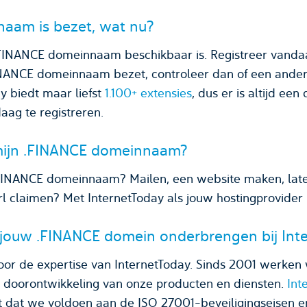
aam is bezet, wat nu?
 .FINANCE domeinnaam beschikbaar is. Registreer vand
INANCE domeinnaam bezet, controleer dan of een and
y biedt maar liefst
1.100+ extensies
, dus er is altijd e
ag te registreren.
mijn .FINANCE domeinnaam?
.FINANCE domeinnaam? Mailen, een website maken, late
rl claimen? Met InternetToday als jouw hostingprovider 
 jouw .FINANCE domein onderbrengen bij Int
oor de expertise van InternetToday. Sinds 2001 werken 
n doorontwikkeling van onze producten en diensten.
Int
t dat we voldoen aan de ISO 27001-beveiligingseisen 