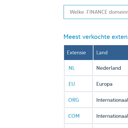
Meest verkochte exten
Extensie
Land
.NL
Nederland
.EU
Europa
.ORG
Internationaa
.COM
Internationaa