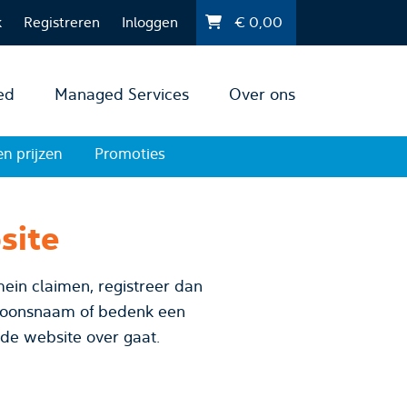
k
Registreren
Inloggen
€
0,00
ed
Managed Services
Over ons
en prijzen
Promoties
site
ein claimen, registreer dan
 de website over gaat.