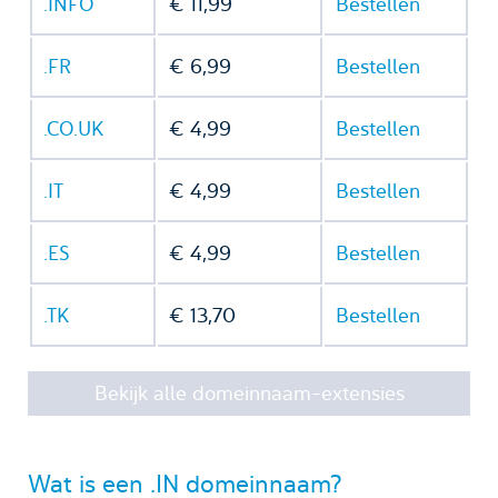
.INFO
€ 11,99
Bestellen
.FR
€ 6,99
Bestellen
.CO.UK
€ 4,99
Bestellen
.IT
€ 4,99
Bestellen
.ES
€ 4,99
Bestellen
.TK
€ 13,70
Bestellen
Bekijk alle domeinnaam-extensies
Wat is een .IN domeinnaam?