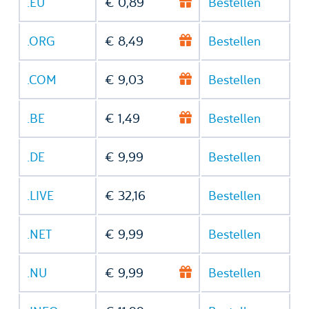
.EU
€ 0,89
Bestellen
.ORG
€ 8,49
Bestellen
.COM
€ 9,03
Bestellen
.BE
€ 1,49
Bestellen
.DE
€ 9,99
Bestellen
.LIVE
€ 32,16
Bestellen
.NET
€ 9,99
Bestellen
.NU
€ 9,99
Bestellen