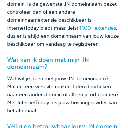
domein. Is de gewenste .IN domeinnaam bezet,
controleer dan of een andere
domeinnaamextensie beschikbaar is.
InternetToday biedt maar liefst
1.100+ extensies
,
dus er is altijd een domeinnaam van jouw keuze
beschikbaar om vandaag te registreren.
Wat kan ik doen met mijn .IN
domeinnaam?
Wat wil je doen met jouw .IN domeinnaam?
Mailen, een website maken, laten doorlinken
naar een ander domein of alleen je url claimen?
Met InternetToday als jouw hostingprovider kan
het allemaal.
Veilig en betrouwbaar jouw .IN domein