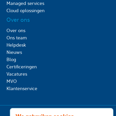
Managed services
Cloud oplossingen
Over ons
Over ons
Ons team
Helpdesk
Nieuws
Blog
Certificeringen
Vacatures
MVO
Klantenservice