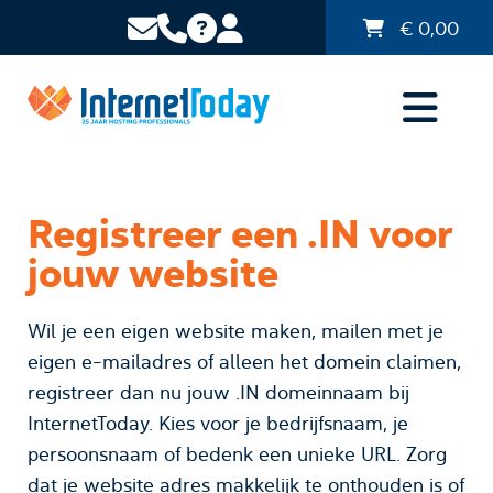
€
0,00
Registreer een .IN voor
jouw website
Wil je een eigen website maken, mailen met je
eigen e-mailadres of alleen het domein claimen,
registreer dan nu jouw .IN domeinnaam bij
InternetToday. Kies voor je bedrijfsnaam, je
persoonsnaam of bedenk een unieke URL. Zorg
dat je website adres makkelijk te onthouden is of