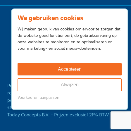
We gebruiken cookies
Wij maken gebruik van cookies om ervoor te zorgen dat
de website goed functioneert, de gebruikservaring op
onze websites te monitoren en te optimaliseren en
voor marketing- en social media-doeleinden.
Accepteren
Afwijzen
Privacy
Cookies
Voorwaarden
Voorwaarden
registry
Feedback
Sitemap
ICANN Registrant
Voorkeuren aanpassen
policy
Misbruik melden
© 2001-2026 InternetToday, is een handelsnaam van
Today Concepts B.V. - Prijzen exclusief 21% BTW