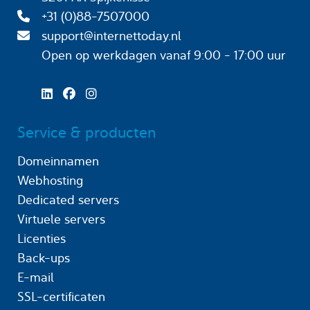
+31 (0)88-7507000
support@internettoday.nl
Open op werkdagen
vanaf 9:00 - 17:00 uur
Service & producten
Domeinnamen
Webhosting
Dedicated servers
Virtuele servers
Licenties
Back-ups
E-mail
SSL-certificaten