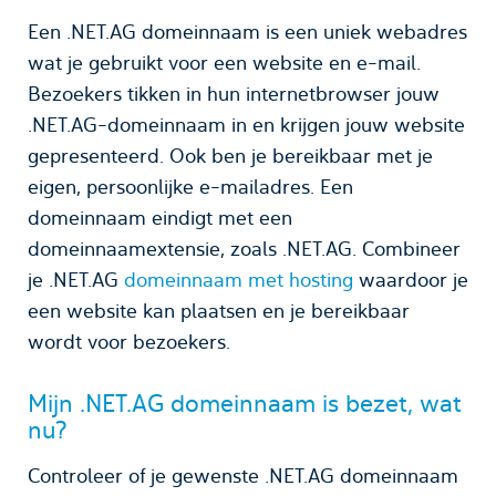
Een .NET.AG domeinnaam is een uniek webadres
wat je gebruikt voor een website en e-mail.
Bezoekers tikken in hun internetbrowser jouw
.NET.AG-domeinnaam in en krijgen jouw website
gepresenteerd. Ook ben je bereikbaar met je
eigen, persoonlijke e-mailadres. Een
domeinnaam eindigt met een
domeinnaamextensie, zoals .NET.AG. Combineer
je .NET.AG
domeinnaam met hosting
waardoor je
een website kan plaatsen en je bereikbaar
wordt voor bezoekers.
Mijn .NET.AG domeinnaam is bezet, wat
nu?
Controleer of je gewenste .NET.AG domeinnaam