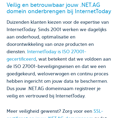
Veilig en betrouwbaar jouw .NET.AG
domein onderbrengen bij InternetToday
Duizenden klanten kiezen voor de expertise van
InternetToday. Sinds 2001 werken we dagelijks
aan onderhoud, optimalisatie en
doorontwikkeling van onze producten en
diensten.
InternetToday is ISO 27001-
gecertificeerd
, wat betekent dat we voldoen aan
de ISO 27001-beveiligingseisen en dat we een
goedgekeurd, weloverwogen en continu proces
hebben ingericht om jouw data te beschermen.
Dus jouw .NET.AG domeinnaam registreer je
veilig en vertrouwd bij InternetToday.
Meer veiligheid gewenst? Zorg voor een
SSL-