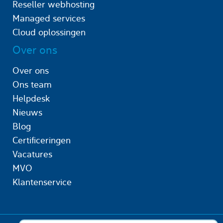
Reseller webhosting
Managed services
Cloud oplossingen
Over ons
Over ons
Ons team
Helpdesk
Nieuws
Blog
Certificeringen
Vacatures
MVO
Klantenservice