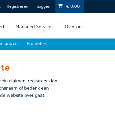
k
Registreren
Inloggen
€
0,00
ed
Managed Services
Over ons
en prijzen
Promoties
ite
ein claimen, registreer dan
 de website over gaat.