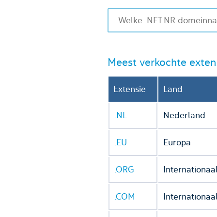
Meest verkochte exten
Extensie
Land
.NL
Nederland
.EU
Europa
.ORG
Internationaa
.COM
Internationaa