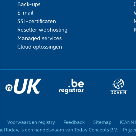
Back-ups
C
E-mail
SSL-certificaten
Reseller webhosting
Managed services
Cloud oplossingen
Voorwaarden registry
Feedback
Sitemap
ICANN R
© 2001-2026 InternetTo