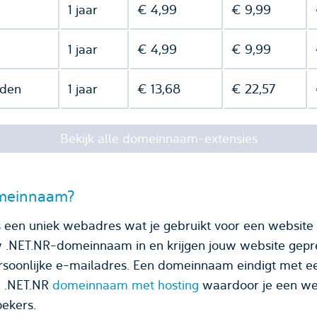
1 jaar
€ 4,99
€ 9,99
1 jaar
€ 4,99
€ 9,99
nden
1 jaar
€ 13,68
€ 22,57
Bekijk alle domeinnaam-extensies
omeinnaam?
een uniek webadres wat je gebruikt voor een website 
w .NET.NR-domeinnaam in en krijgen jouw website gepr
domeinnaam eindigt met een domeinnaamextensie,
e .NET.NR
domeinnaam met hosting
waardoor je een web
ekers.