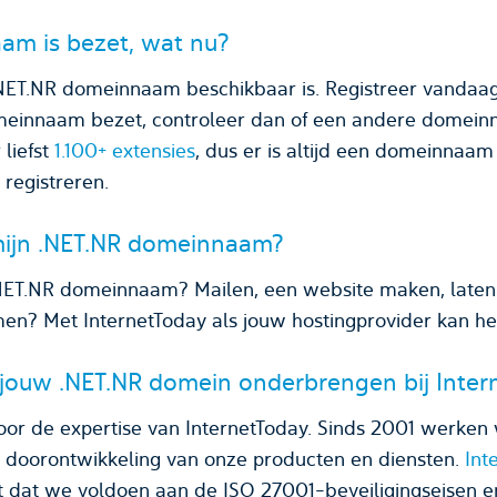
am is bezet, wat nu?
.NET.NR domeinnaam beschikbaar is. Registreer vandaa
meinnaam bezet, controleer dan of een andere domein
 liefst
1.100+ extensies
, dus er is altijd een domeinnaa
registreren.
mijn .NET.NR domeinnaam?
NET.NR domeinnaam? Mailen, een website maken, laten
imen? Met InternetToday als jouw hostingprovider kan he
 jouw .NET.NR domein onderbrengen bij Inter
oor de expertise van InternetToday. Sinds 2001 werken 
n doorontwikkeling van onze producten en diensten.
Int
t dat we voldoen aan de ISO 27001-beveiligingseisen 