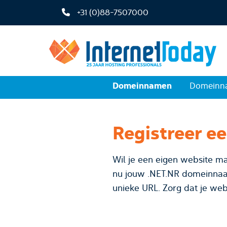
+31 (0)88-7507000
Domeinnamen
Domeinna
Registreer e
Wil je een eigen website ma
nu jouw .NET.NR domeinnaam bij InternetToday. Kies voor je
unieke URL. Zorg dat je web