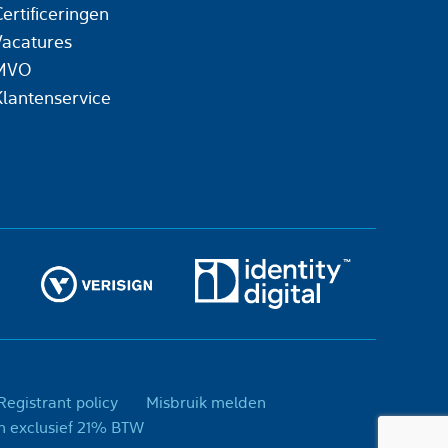
ertificeringen
Vacatures
MVO
Klantenservice
egistrant policy
Misbruik melden
day, is een handelsnaam van Today Concepts B.V. - Prijzen exclusief 21% BTW