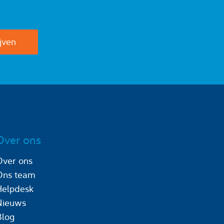
Over ons
Over ons
Ons team
Helpdesk
Nieuws
Blog