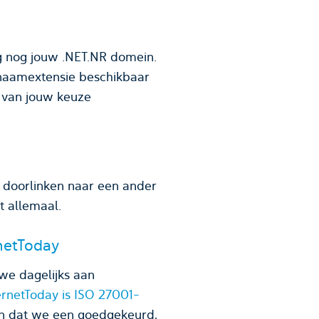
g nog jouw .NET.NR domein.
naamextensie beschikbaar
m van jouw keuze
 doorlinken naar een ander
t allemaal.
netToday
we dagelijks aan
ernetToday is ISO 27001-
en dat we een goedgekeurd,