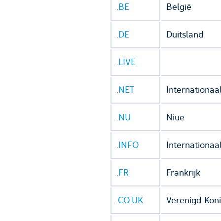
.BE
België
.DE
Duitsland
.LIVE
.NET
Internationaa
.NU
Niue
.INFO
Internationaa
.FR
Frankrijk
.CO.UK
Verenigd Koni