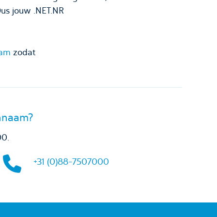
Dus jouw .NET.NR
aam
zodat
innaam?
00.
+31 (0)88-7507000