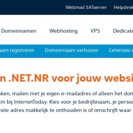
Webmail SATserver
Helpdes
Domeinnamen
Webhosting
VPS
Dedicat
am registreren
Domeinnaam verhuizen
Extensies 
en .NET.NR voor jouw webs
ken, mailen met je eigen e-mailadres of alleen het dom
 bedrijfsnaam, je persoonsnaam of bedenk een
site adres makkelijk te onthouden is of omschrijft waar