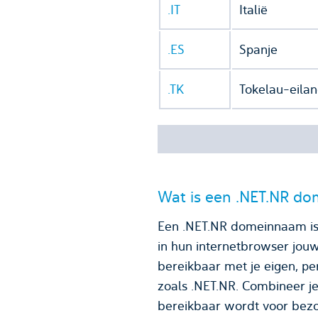
.IT
Italië
.ES
Spanje
.TK
Tokelau-eila
Wat is een .NET.NR d
Een .NET.NR domeinnaam is 
in hun internetbrowser jou
bereikbaar met je eigen, persoonlijke e-mailadres. Een 
zoals .NET.NR. Combineer j
bereikbaar wordt voor bezo