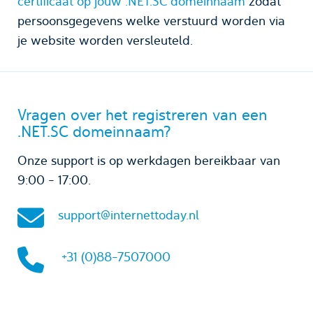
certificaat op jouw .NET.SC domeinnaam
zodat
persoonsgegevens welke verstuurd worden via
je website worden versleuteld.
Vragen over het registreren van een
.NET.SC domeinnaam?
Onze support is op werkdagen bereikbaar van
9:00 - 17:00.
support@internettoday.nl
+31 (0)88-7507000