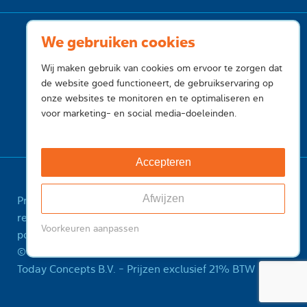
We gebruiken cookies
Wij maken gebruik van cookies om ervoor te zorgen dat
de website goed functioneert, de gebruikservaring op
onze websites te monitoren en te optimaliseren en
voor marketing- en social media-doeleinden.
Accepteren
Afwijzen
Privacy
Cookies
Voorwaarden
Voorwaarden
registry
Feedback
Sitemap
ICANN Registrant
Voorkeuren aanpassen
policy
Misbruik melden
© 2001-2026 InternetToday, is een handelsnaam van
Today Concepts B.V. - Prijzen exclusief 21% BTW