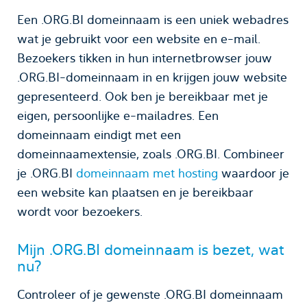
Een .ORG.BI domeinnaam is een uniek webadres
wat je gebruikt voor een website en e-mail.
Bezoekers tikken in hun internetbrowser jouw
.ORG.BI-domeinnaam in en krijgen jouw website
gepresenteerd. Ook ben je bereikbaar met je
eigen, persoonlijke e-mailadres. Een
domeinnaam eindigt met een
domeinnaamextensie, zoals .ORG.BI. Combineer
je .ORG.BI
domeinnaam met hosting
waardoor je
een website kan plaatsen en je bereikbaar
wordt voor bezoekers.
Mijn .ORG.BI domeinnaam is bezet, wat
nu?
Controleer of je gewenste .ORG.BI domeinnaam