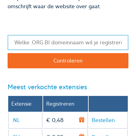
omschrijft waar de website over gaat.
Meest verkochte extensies
Extensie
Registreren
.NL
€ 0,48
Bestellen