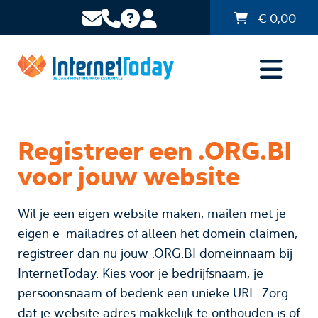
€
0,00
Registreer een .ORG.BI
voor jouw website
Wil je een eigen website maken, mailen met je
eigen e-mailadres of alleen het domein claimen,
registreer dan nu jouw .ORG.BI domeinnaam bij
InternetToday. Kies voor je bedrijfsnaam, je
persoonsnaam of bedenk een unieke URL. Zorg
dat je website adres makkelijk te onthouden is of