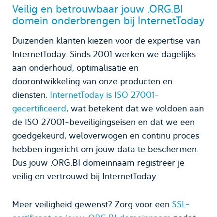
Veilig en betrouwbaar jouw .ORG.BI
domein onderbrengen bij InternetToday
Duizenden klanten kiezen voor de expertise van
InternetToday. Sinds 2001 werken we dagelijks
aan onderhoud, optimalisatie en
doorontwikkeling van onze producten en
diensten.
InternetToday is ISO 27001-
gecertificeerd
, wat betekent dat we voldoen aan
de ISO 27001-beveiligingseisen en dat we een
goedgekeurd, weloverwogen en continu proces
hebben ingericht om jouw data te beschermen.
Dus jouw .ORG.BI domeinnaam registreer je
veilig en vertrouwd bij InternetToday.
Meer veiligheid gewenst? Zorg voor een
SSL-