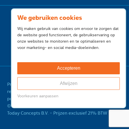
We gebruiken cookies
Wij maken gebruik van cookies om ervoor te zorgen dat
de website goed functioneert, de gebruikservaring op
onze websites te monitoren en te optimaliseren en
voor marketing- en social media-doeleinden.
Accepteren
Afwijzen
Privacy
Cookies
Voorwaarden
Voorwaarden
registry
Feedback
Sitemap
ICANN Registrant
Voorkeuren aanpassen
policy
Misbruik melden
© 2001-2026 InternetToday, is een handelsnaam van
Today Concepts B.V. - Prijzen exclusief 21% BTW