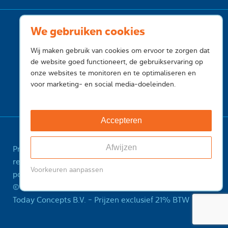
We gebruiken cookies
Wij maken gebruik van cookies om ervoor te zorgen dat
de website goed functioneert, de gebruikservaring op
onze websites te monitoren en te optimaliseren en
voor marketing- en social media-doeleinden.
Accepteren
Afwijzen
Privacy
Cookies
Voorwaarden
Voorwaarden
registry
Feedback
Sitemap
ICANN Registrant
Voorkeuren aanpassen
policy
Misbruik melden
© 2001-2026 InternetToday, is een handelsnaam van
Today Concepts B.V. - Prijzen exclusief 21% BTW