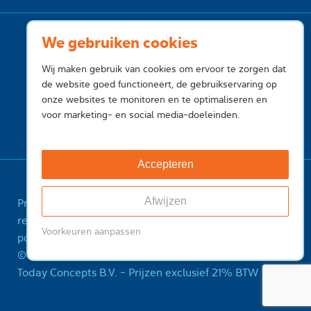
We gebruiken cookies
Wij maken gebruik van cookies om ervoor te zorgen dat
de website goed functioneert, de gebruikservaring op
onze websites te monitoren en te optimaliseren en
voor marketing- en social media-doeleinden.
Accepteren
Afwijzen
Privacy
Cookies
Voorwaarden
Voorwaarden
registry
Feedback
Sitemap
ICANN Registrant
Voorkeuren aanpassen
policy
Misbruik melden
© 2001-2026 InternetToday, is een handelsnaam van
Today Concepts B.V. - Prijzen exclusief 21% BTW