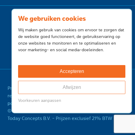
We gebruiken cookies
Wij maken gebruik van cookies om ervoor te zorgen dat
de website goed functioneert, de gebruikservaring op
onze websites te monitoren en te optimaliseren en
voor marketing- en social media-doeleinden.
Accepteren
Afwijzen
Privacy
Cookies
Voorwaarden
Voorwaarden
registry
Feedback
Sitemap
ICANN Registrant
Voorkeuren aanpassen
policy
Misbruik melden
© 2001-2026 InternetToday, is een handelsnaam van
Today Concepts B.V. - Prijzen exclusief 21% BTW