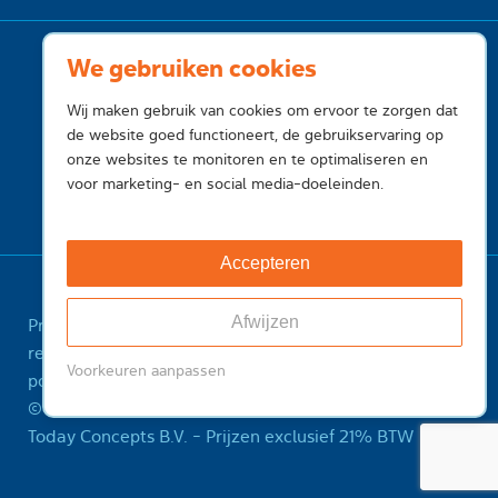
We gebruiken cookies
Wij maken gebruik van cookies om ervoor te zorgen dat
de website goed functioneert, de gebruikservaring op
onze websites te monitoren en te optimaliseren en
voor marketing- en social media-doeleinden.
Accepteren
Afwijzen
Privacy
Cookies
Voorwaarden
Voorwaarden
registry
Feedback
Sitemap
ICANN Registrant
Voorkeuren aanpassen
policy
Misbruik melden
© 2001-2026 InternetToday, is een handelsnaam van
Today Concepts B.V. - Prijzen exclusief 21% BTW