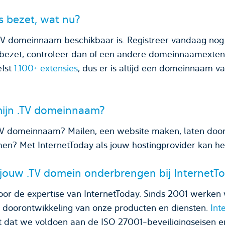
s bezet, wat nu?
.TV domeinnaam beschikbaar is. Registreer vandaag nog 
ezet, controleer dan of een andere domeinnaamextensi
efst
1.100+ extensies
, dus er is altijd een domeinnaam 
mijn .TV domeinnaam?
TV domeinnaam? Mailen, een website maken, laten door
imen? Met InternetToday als jouw hostingprovider kan he
 jouw .TV domein onderbrengen bij InternetT
oor de expertise van InternetToday. Sinds 2001 werken 
n doorontwikkeling van onze producten en diensten.
Int
t dat we voldoen aan de ISO 27001-beveiligingseisen 