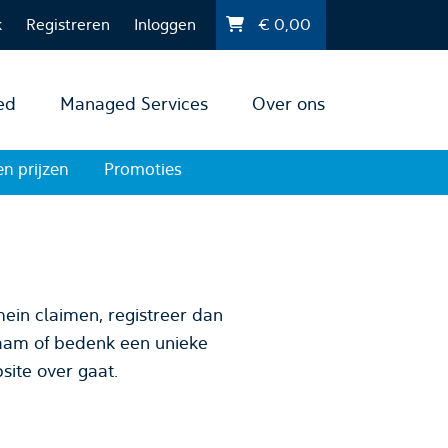
k
Registreren
Inloggen
€
0,00
ed
Managed Services
Over ons
en prijzen
Promoties
ein claimen, registreer dan
site over gaat.