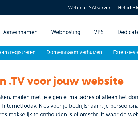
Webmail SATserver
Helpdes
Domeinnamen
Webhosting
VPS
Dedicat
am registreren
Domeinnaam verhuizen
Extensies 
en .TV voor jouw website
ken, mailen met je eigen e-mailadres of alleen het dom
, je persoonsnaam of bedenk een unieke
res makkelijk te onthouden is of omschrijft waar de web