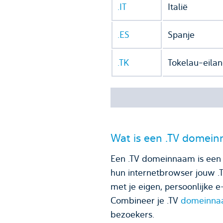
.IT
Italië
.ES
Spanje
.TK
Tokelau-eila
Wat is een .TV domei
Een .TV domeinnaam is een 
hun internetbrowser jouw .
met je eigen, persoonlijke e-mailadres. Een domeinnaam eindigt met een 
Combineer je .TV
domeinnaa
bezoekers.