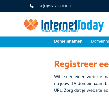
+31 (0)88-7507000
Domeinnamen
Domeinna
Registreer e
Wil je een eigen website ma
nu jouw .TV domeinnaam bij InternetToday. Kies voor je bedrijfsnaam
URL. Zorg dat je website ad