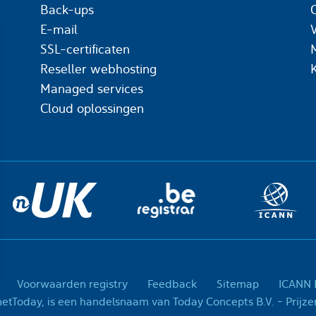
Back-ups
C
E-mail
SSL-certificaten
Reseller webhosting
Managed services
Cloud oplossingen
Voorwaarden registry
Feedback
Sitemap
ICANN R
© 2001-2026 InternetTo