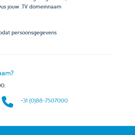
 Dus jouw .TV domeinnaam
odat persoonsgegevens
naam?
00.
+31 (0)88-7507000