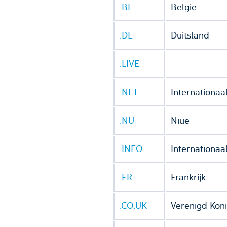
.BE
België
.DE
Duitsland
.LIVE
.NET
Internationaa
.NU
Niue
.INFO
Internationaa
.FR
Frankrijk
.CO.UK
Verenigd Koni