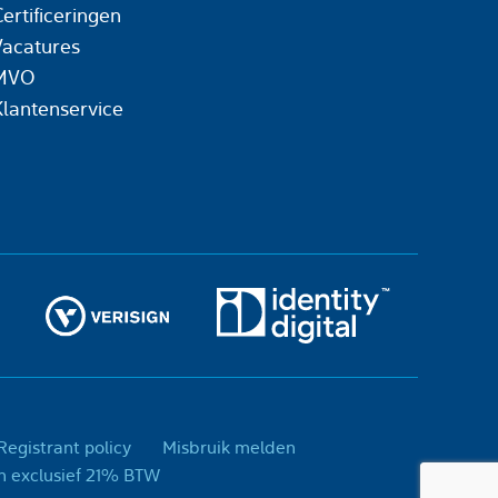
ertificeringen
Vacatures
MVO
Klantenservice
egistrant policy
Misbruik melden
day, is een handelsnaam van Today Concepts B.V. - Prijzen exclusief 21% BTW