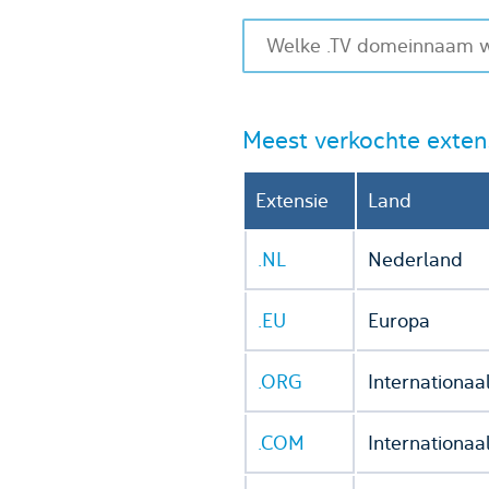
Meest verkochte exten
Extensie
Land
.NL
Nederland
.EU
Europa
.ORG
Internationaa
.COM
Internationaa