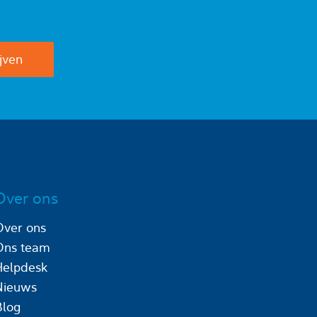
Over ons
Over ons
Ons team
Helpdesk
Nieuws
Blog