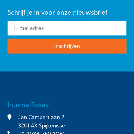
Schrijf je in voor onze nieuwsbrief
InternetToday
Jan Campertlaan 2
3201 AX Spijkenisse
+31 (0)88-7507000