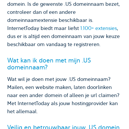
domein. Is de gewenste .US domeinnaam bezet,
controleer dan of een andere
domeinnaamextensie beschikbaar is.
InternetToday biedt maar liefst
1.100+ extensies
,
dus er is altijd een domeinnaam van jouw keuze
beschikbaar om vandaag te registreren.
Wat kan ik doen met mijn .US
domeinnaam?
Wat wil je doen met jouw .US domeinnaam?
Mailen, een website maken, laten doorlinken
naar een ander domein of alleen je url claimen?
Met InternetToday als jouw hostingprovider kan
het allemaal.
Veilig en betrouwbaar jouw .US domein