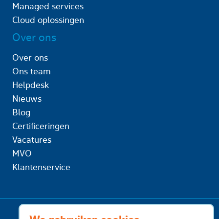
Managed services
Cloud oplossingen
Over ons
Over ons
Ons team
Helpdesk
Nieuws
Blog
Certificeringen
Vacatures
MVO
Klantenservice