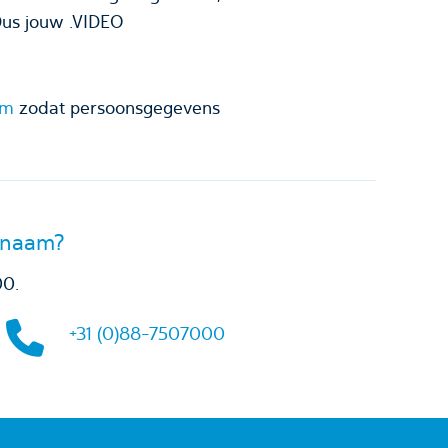
Dus jouw .VIDEO
am
zodat persoonsgegevens
innaam?
00.
+31 (0)88-7507000