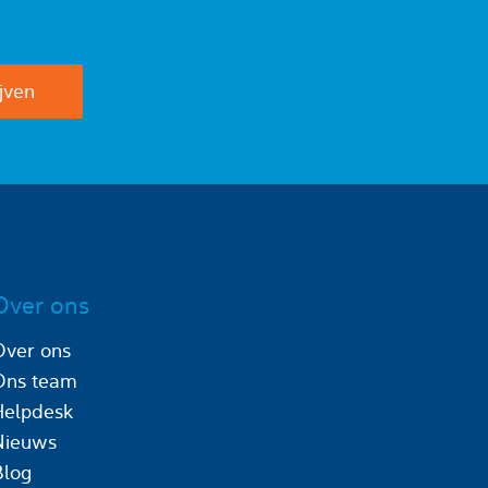
Over ons
Over ons
Ons team
Helpdesk
Nieuws
Blog