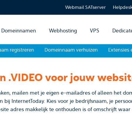
Webmail SATserver
Helpdes
Domeinnamen
Webhosting
VPS
Dedicat
am registreren
Domeinnaam verhuizen
Extensies 
en .VIDEO voor jouw websi
ken, mailen met je eigen e-mailadres of alleen het dom
edrijfsnaam, je persoonsnaam of bedenk een
site adres makkelijk te onthouden is of omschrijft waar