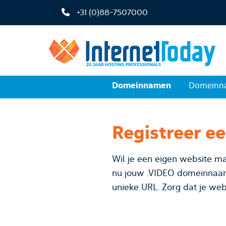
+31 (0)88-7507000
Domeinnamen
Domeinna
Registreer e
Wil je een eigen website ma
nu jouw .VIDEO domeinnaam bij InternetToday. Kies voor je b
unieke URL. Zorg dat je web