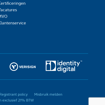
ertificeringen
Vacatures
MVO
Klantenservice
egistrant policy
Misbruik melden
day, is een handelsnaam van Today Concepts B.V. - Prijzen exclusief 21% BTW