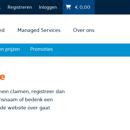
k
Registreren
Inloggen
€
0,00
ed
Managed Services
Over ons
en prijzen
Promoties
te
ein claimen, registreer dan
 de website over gaat.