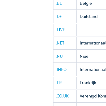
.BE
België
.DE
Duitsland
.LIVE
.NET
Internationaa
.NU
Niue
.INFO
Internationaa
.FR
Frankrijk
.CO.UK
Verenigd Koni