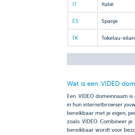
.IT
Italië
.ES
Spanje
.TK
Tokelau-eila
Wat is een .VIDEO do
Een .VIDEO domeinnaam is e
in hun internetbrowser jou
bereikbaar met je eigen, persoonlijke e-mailadres. Een 
zoals .VIDEO. Combineer je
bereikbaar wordt voor bezo