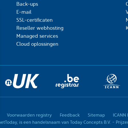
Back-ups
C
E-mail
SSL-certificaten
Reseller webhosting
Managed services
Cloud oplossingen
Voorwaarden registry
Feedback
Sitemap
ICANN R
© 2001-2026 InternetTo