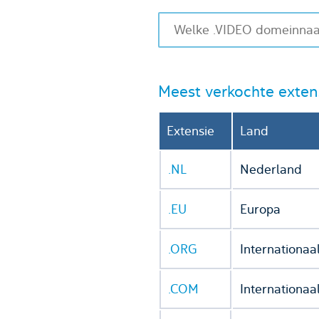
Meest verkochte exten
Extensie
Land
.NL
Nederland
.EU
Europa
.ORG
Internationaa
.COM
Internationaa