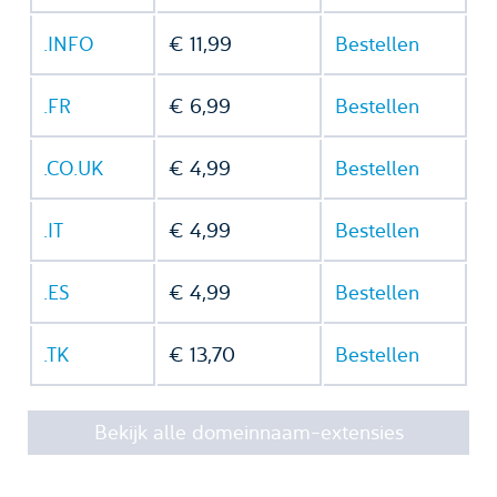
.INFO
€ 11,99
Bestellen
.FR
€ 6,99
Bestellen
.CO.UK
€ 4,99
Bestellen
.IT
€ 4,99
Bestellen
.ES
€ 4,99
Bestellen
.TK
€ 13,70
Bestellen
Bekijk alle domeinnaam-extensies