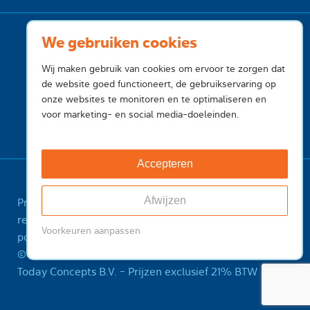
We gebruiken cookies
Wij maken gebruik van cookies om ervoor te zorgen dat
de website goed functioneert, de gebruikservaring op
onze websites te monitoren en te optimaliseren en
voor marketing- en social media-doeleinden.
Accepteren
Afwijzen
Privacy
Cookies
Voorwaarden
Voorwaarden
registry
Feedback
Sitemap
ICANN Registrant
Voorkeuren aanpassen
policy
Misbruik melden
© 2001-2026 InternetToday, is een handelsnaam van
Today Concepts B.V. - Prijzen exclusief 21% BTW