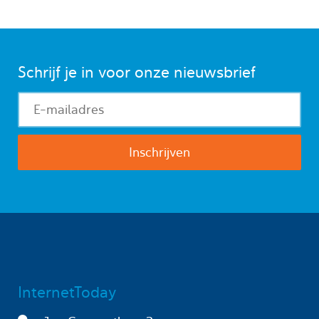
Schrijf je in voor onze nieuwsbrief
InternetToday