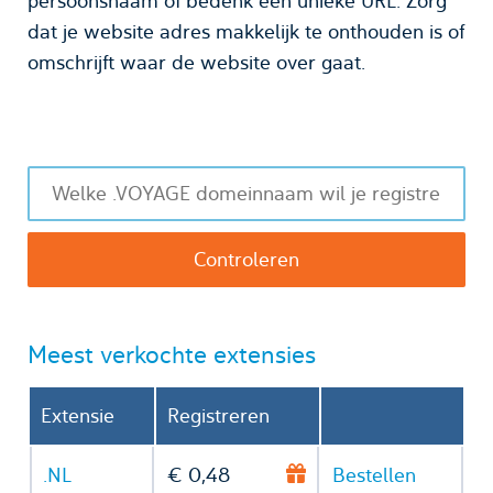
persoonsnaam of bedenk een unieke URL. Zorg
dat je website adres makkelijk te onthouden is of
omschrijft waar de website over gaat.
Meest verkochte extensies
Extensie
Registreren
.NL
€ 0,48
Bestellen