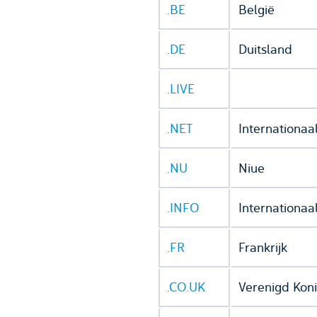
.BE
België
.DE
Duitsland
.LIVE
.NET
Internationaa
.NU
Niue
.INFO
Internationaa
.FR
Frankrijk
.CO.UK
Verenigd Koni