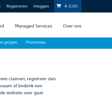
k
Registreren
Inloggen
€
0,00
ed
Managed Services
Over ons
en prijzen
Promoties
ein claimen, registreer dan
 de website over gaat.