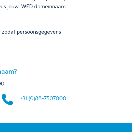
 Dus jouw .WED domeinnaam
m
zodat persoonsgegevens
nnaam?
00.
+31 (0)88-7507000