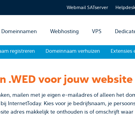
Webmail SATserver
Helpdes
Domeinnamen
Webhosting
VPS
Dedicat
am registreren
Domeinnaam verhuizen
Extensies 
en .WED voor jouw website
ken, mailen met je eigen e-mailadres of alleen het dom
ijfsnaam, je persoonsnaam of bedenk een
site adres makkelijk te onthouden is of omschrijft waar