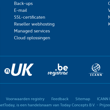
Back-ups
C
E-mail
SSL-certificaten
Reseller webhosting
Managed services
Cloud oplossingen
Voorwaarden registry
Feedback
Sitemap
ICANN R
© 2001-2026 InternetTo