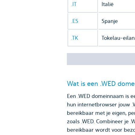
.IT
Italië
.ES
Spanje
.TK
Tokelau-eila
Wat is een .WED dom
Een .WED domeinnaam is een
hun internetbrowser jouw 
bereikbaar met je eigen, persoonlijke e-mailadres. Een 
zoals .WED. Combineer je 
bereikbaar wordt voor bezo