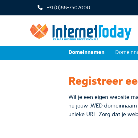
+31 (0)88-7507000
Domeinnamen
Domeinna
Registreer e
Wil je een eigen website ma
nu jouw .WED domeinnaam bij InternetToday. Kies voor je bedr
unieke URL. Zorg dat je web