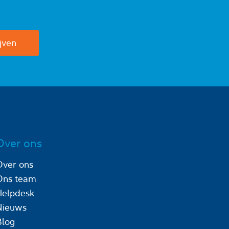
Over ons
Over ons
Ons team
Helpdesk
Nieuws
Blog