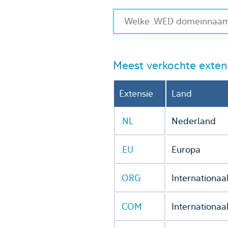
Meest verkochte exten
Extensie
Land
.NL
Nederland
.EU
Europa
.ORG
Internationaa
.COM
Internationaa