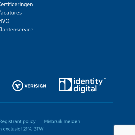
ertificeringen
Vacatures
MVO
Klantenservice
egistrant policy
Misbruik melden
day, is een handelsnaam van Today Concepts B.V. - Prijzen exclusief 21% BTW