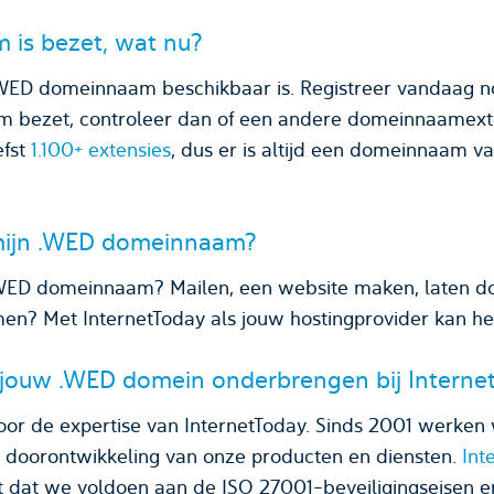
 is bezet, wat nu?
.WED domeinnaam beschikbaar is. Registreer vandaag n
bezet, controleer dan of een andere domeinnaamexten
efst
1.100+ extensies
, dus er is altijd een domeinnaam 
mijn .WED domeinnaam?
.WED domeinnaam? Mailen, een website maken, laten do
imen? Met InternetToday als jouw hostingprovider kan he
 jouw .WED domein onderbrengen bij Interne
oor de expertise van InternetToday. Sinds 2001 werken 
n doorontwikkeling van onze producten en diensten.
Int
t dat we voldoen aan de ISO 27001-beveiligingseisen 