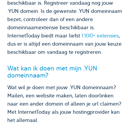
beschikbaar is. Registreer vandaag nog jouw
.YUN domein. Is de gewenste .YUN domeinnaam
bezet, controleer dan of een andere
domeinnaamextensie beschikbaar is.
InternetToday biedt maar liefst
1.100+ extensies
,
dus er is altijd een domeinnaam van jouw keuze
beschikbaar om vandaag te registreren.
Wat kan ik doen met mijn .YUN
domeinnaam?
Wat wil je doen met jouw .YUN domeinnaam?
Mailen, een website maken, laten doorlinken
naar een ander domein of alleen je url claimen?
Met InternetToday als jouw hostingprovider kan
het allemaal.