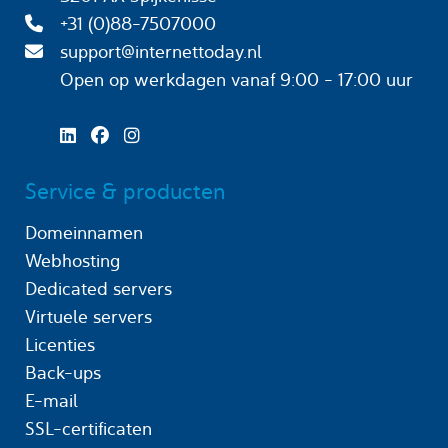
+31 (0)88-7507000
support@internettoday.nl
Open op werkdagen
vanaf 9:00 - 17:00 uur
Service & producten
Domeinnamen
Webhosting
Dedicated servers
Virtuele servers
Licenties
Back-ups
E-mail
SSL-certificaten