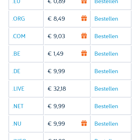
.EU
€ 0,89
Bestellen
.ORG
€ 8,49
Bestellen
.COM
€ 9,03
Bestellen
.BE
€ 1,49
Bestellen
.DE
€ 9,99
Bestellen
.LIVE
€ 32,18
Bestellen
.NET
€ 9,99
Bestellen
.NU
€ 9,99
Bestellen