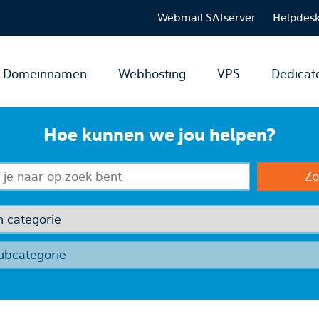
Webmail SATserver
Helpdes
Domeinnamen
Webhosting
VPS
Dedicat
Hoe kunnen we jou helpen?