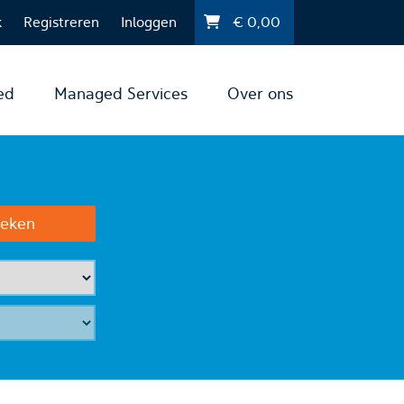
k
Registreren
Inloggen
€
0,00
ed
Managed Services
Over ons