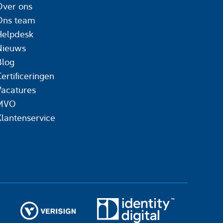
Over ons
Ons team
Helpdesk
Nieuws
Blog
ertificeringen
Vacatures
MVO
Klantenservice