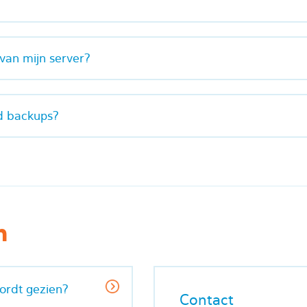
 van mijn server?
d backups?
n
ordt gezien?
Contact