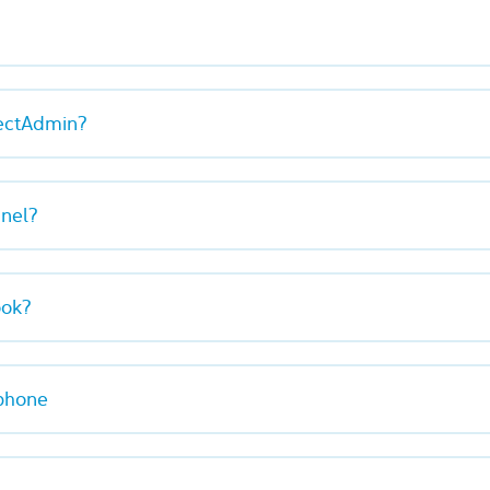
rectAdmin?
anel?
ook?
iphone